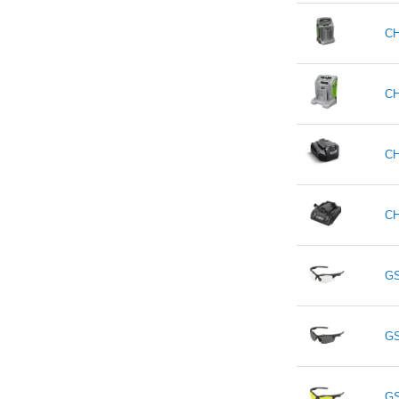
CH
CH
CH
CH
G
G
G