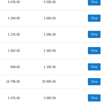
Visa
4 476.00
5 595.00
Visa
1 344.00
1 680.00
Visa
1 276.00
1 595.00
Visa
1 092.00
1 365.00
Visa
948.00
1 185.00
16 796.00
20 995.00
Visa
Visa
2 476.00
3 095.00