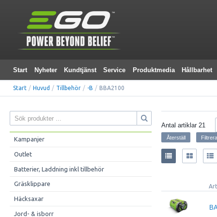
Start
Nyheter
Kundtjänst
Service
Produktmedia
Hållbarhet
Start
/
Huvud
/
Tillbehör
/
-B
/
BBA2100
Antal artiklar
21
Kampanjer
Outlet
Batterier, Laddning inkl tillbehör
Gräsklippare
Ar
Häcksaxar
BA
Jord- & isborr