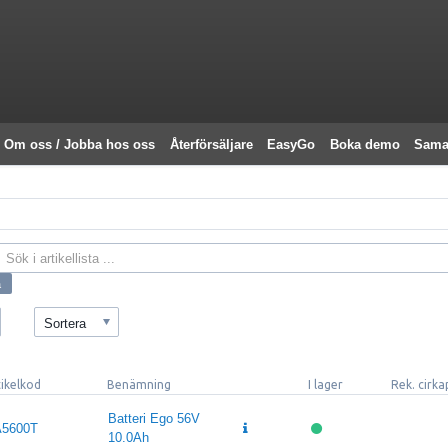
Om oss / Jobba hos oss
Återförsäljare
EasyGo
Boka demo
Sama
Sortera
tikelkod
Benämning
I lager
Rek. cirka
Batteri Ego 56V
5600T
10.0Ah