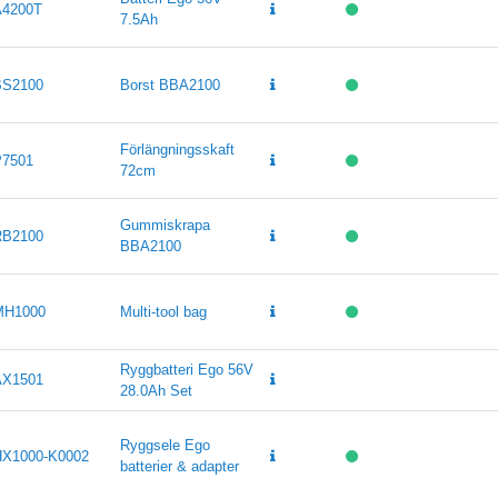
4200T
7.5Ah
S2100
Borst BBA2100
Förlängningsskaft
7501
72cm
Gummiskrapa
B2100
BBA2100
MH1000
Multi-tool bag
Ryggbatteri Ego 56V
X1501
28.0Ah Set
Ryggsele Ego
X1000-K0002
batterier & adapter