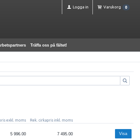
Logga in
Varukorg
0
rbetspartners
Träffa oss på fältet!
pris exkl. moms
Rek. cirkapris inkl. moms
Visa
5 996.00
7 495.00