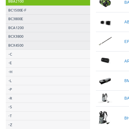
BBA2100
BA
BC1500E-F
BC3800E
AB
BCA1200
BCX3800
EP
BCX4500
-C
AR
-E
-H
-L
B
-P
-R
BA
-S
-T
BH
-Z