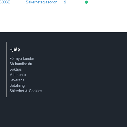
S003E
Säkerhetsglasögon
Hjälp
För nya kunder
Så handlar du
Söktips
Mitt konto
Leverans
Betalning
Säkerhet & Cookies