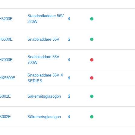
Standardladdare 56V
H3200E
320W
H5500E
Snabbladdare 56V
Snabbladdare 56V
H7000E
700W
Snabbladdare 56V X
HX5500E
SERIES
S001E
Säkerhetsglasögon
S002E
Säkerhetsglasögon