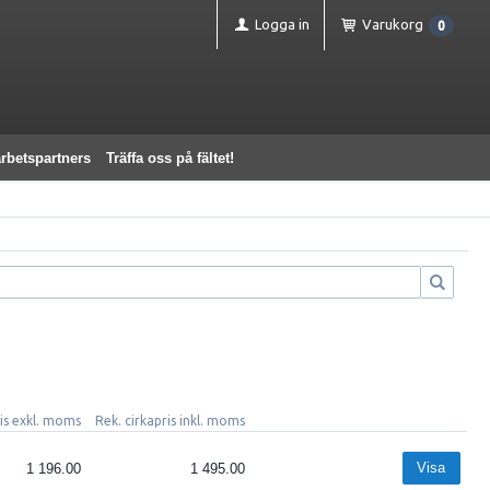
Logga in
Varukorg
0
rbetspartners
Träffa oss på fältet!
ris exkl. moms
Rek. cirkapris inkl. moms
Visa
1 196.00
1 495.00