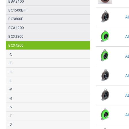
BBA2100
BC1500E-F
A
BC3800E
BCA1200
BCX3800
A
BCX4500
-C
A
-E
-H
A
-L
-P
A
-R
-S
A
-T
-Z