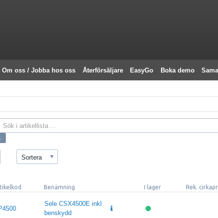
Om oss / Jobba hos oss
Återförsäljare
EasyGo
Boka demo
Sama
Sortera
tikelkod
Benämning
I lager
Rek. cirkap
Sele CSX4500E inkl
P4500
benskydd