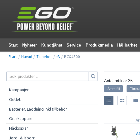
Start
Nyheter
Kundtjänst
Service
Produktmedia
Hållbarhet
Start
/
Huvud
/
Tillbehör
/
-B
/
BCX4500
Antal artiklar
35
Kampanjer
Outlet
Batterier, Laddning inkl tillbehör
Gräsklippare
Ar
Häcksaxar
A
Jord- & isborr