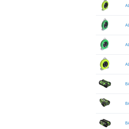
A
A
A
A
B
B
B