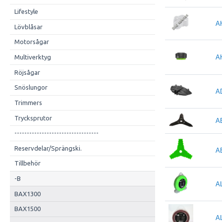
Lifestyle
A
Lövblåsar
Motorsågar
Multiverktyg
A
Röjsågar
Snöslungor
A
Trimmers
Trycksprutor
A
----------------------------------
Reservdelar/Sprängski.
A
Tillbehör
-B
A
BAX1300
BAX1500
A