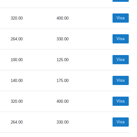
Visa
320.00
400.00
Visa
264.00
330.00
Visa
100.00
125.00
Visa
140.00
175.00
Visa
320.00
400.00
Visa
264.00
330.00