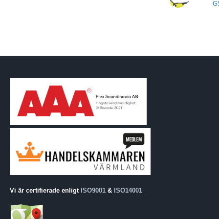
G
Vi är certifierade enligt
ISO9001
&
ISO14001