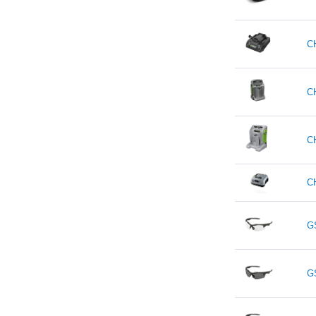
C
C
C
C
G
G