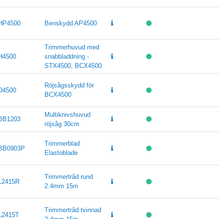
HP4500
Benskydd AP4500
Trimmerhuvud med
H4500
snabbladdning -
STX4500, BCX4500
Röjsågsskydd för
D4500
BCX4500
Multiknivshuvud
BB1203
röjsåg 30cm
Trimmerblad
BB0903P
Elastoblade
Trimmertråd rund
L2415R
2.4mm 15m
Trimmertråd tvinnad
L2415T