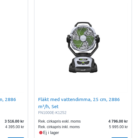
m, 2886
Fläkt med vattendimma, 25 cm, 2886
m³/h, Set
FN1000E-K1252
3 516.00
Rek. cirkapris exkl. moms
4 796.00
4 395.00
Rek. cirkapris inkl. moms
5 995.00
Ej i lager