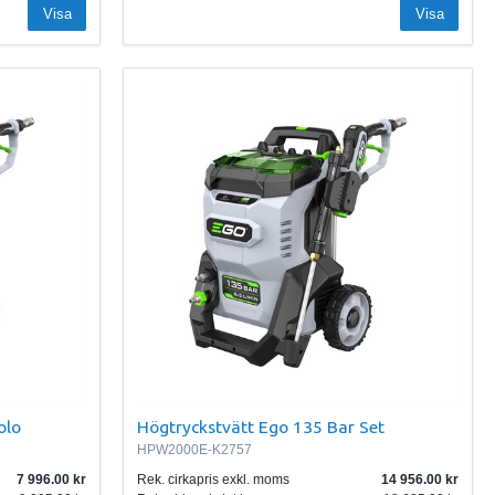
Visa
Visa
olo
Högtryckstvätt Ego 135 Bar Set
HPW2000E-K2757
7 996.00
Rek. cirkapris exkl. moms
14 956.00