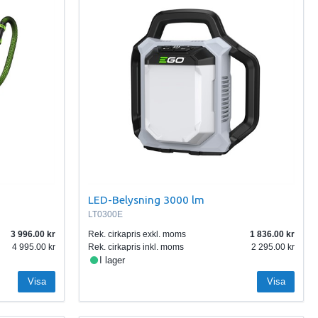
LED-Belysning 3000 lm
LT0300E
3 996.00
Rek. cirkapris exkl. moms
1 836.00
4 995.00
Rek. cirkapris inkl. moms
2 295.00
I lager
Visa
Visa