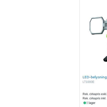
LED-belysning
LT1000E
Rek. cirkapris exk
Rek. cirkapris ink
I lager