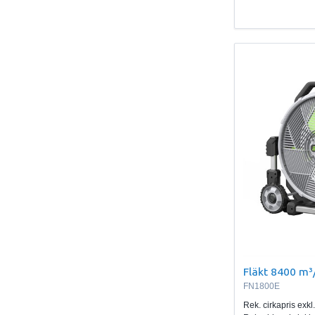
Fläkt 8400 m³
FN1800E
Rek. cirkapris exk