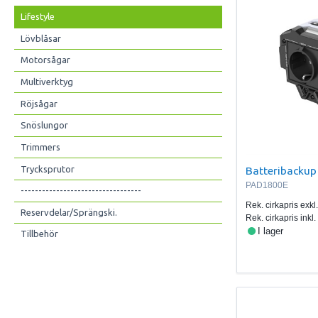
Lifestyle
Lövblåsar
Motorsågar
Multiverktyg
Röjsågar
Snöslungor
Trimmers
Trycksprutor
Batteribackup
PAD1800E
----------------------------------
Rek. cirkapris exk
Reservdelar/Sprängski.
Rek. cirkapris ink
I lager
Tillbehör