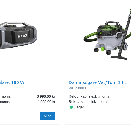
lare, 180 W
Dammsugare Våt/Torr, 34 L
WDV0900E
l. moms
3 996.00
Rek. cirkapris exkl. moms
l. moms
4 995.00
Rek. cirkapris inkl. moms
I lager
Visa