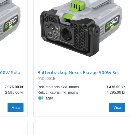
500W Solo
Batteribackup Nexus Escape 500W Set
PAD5001E
2 076.00
Rek. cirkapris exkl. moms
3 436.00
2 595.00
Rek. cirkapris inkl. moms
4 295.00
I lager
Visa
Visa