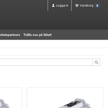
Logga in
Varukorg
0
rbetspartners
Träffa oss på fältet!