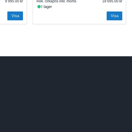
9 995.00
Rek. cirkapris inkl. moms
18 695.00
I lager
Visa
Visa