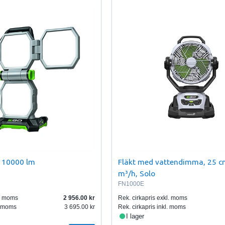
 10000 lm
Fläkt med vattendimma, 25 c
m³/h, Solo
FN1000E
l. moms
2 956.00
Rek. cirkapris exkl. moms
l. moms
3 695.00
Rek. cirkapris inkl. moms
I lager