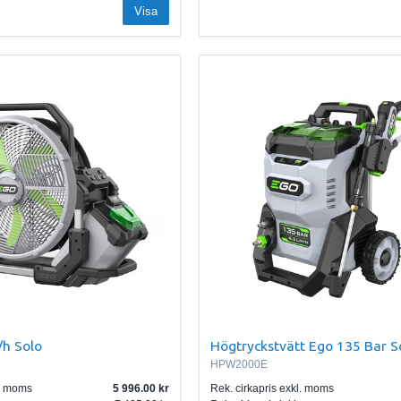
Visa
/h Solo
Högtryckstvätt Ego 135 Bar S
HPW2000E
l. moms
5 996.00
Rek. cirkapris exkl. moms