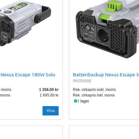
 Nexus Escape 180W Solo
Batteribackup Nexus Escape 
PAD5000E
l. moms
1 356.00
Rek. cirkapris exkl. moms
l. moms
1 695.00
Rek. cirkapris inkl. moms
I lager
Visa