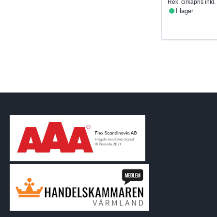
Rek. cirkapris ink
I lager