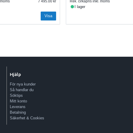
l. moms
7 495.00
Rek. cirkapris inkl. moms
I lager
Visa
Hjälp
För nya kunder
Så handlar du
Söktips
Mitt konto
Leverans
Betalning
Säkerhet & Cookies