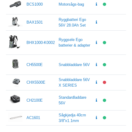
BCS1000
Motorsågs-bag
Ryggbatteri Ego
BAX1501
56V 28.0Ah Set
Ryggsele Ego
BHX1000-K0002
batterier & adapter
CH5500E
Snabbladdare 56V
Snabbladdare 56V
CHX5500E
X SERIES
Standardladdare
CH2100E
56V
Sågkjedja 40cm
AC1601
3/8''x1.1mm