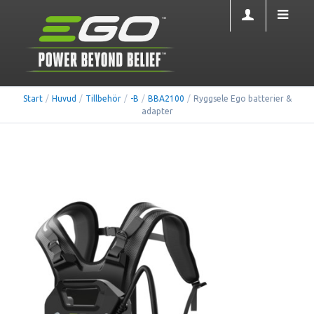
Start
/
Huvud
/
Tillbehör
/
-B
/
BBA2100
/
Ryggsele Ego batterier &
adapter