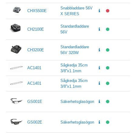
Snabbladdare 56V
CHX5500E
X SERIES
Standardladdare
CH2100E
56V
Standardladdare
CH3200E
56V 320W
Sågkedja 35cm
AC1401
3/8''x1.1mm
Sågkedja 35cm
AC1401
3/8''x1.1mm
GS001E
Säkerhetsglasögon
GS002E
Säkerhetsglasögon