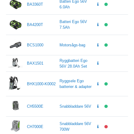
Batteri Ego 56V
BA3360T
6.0Ah
Batteri Ego 56V
BA4200T
7.5Ah
BCS1000
Motorsågs-bag
Ryggbatteri Ego
BAX1501
56V 28.0Ah Set
Ryggsele Ego
BHX1000-K0002
batterier & adapter
CH5500E
Snabbladdare 56V
Snabbladdare 56V
CH7000E
700W