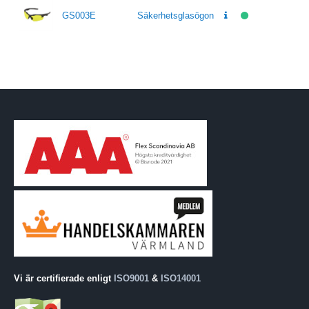
GS003E
Säkerhetsglasögon
Vi är certifierade enligt
ISO9001
&
ISO14001