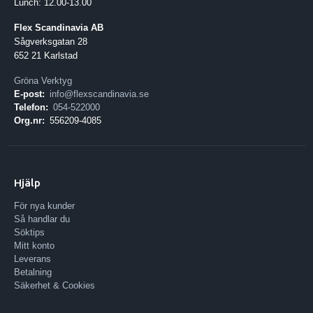
Lunch: 12.00-13.00
Flex Scandinavia AB
Sågverksgatan 28
652 21 Karlstad
Gröna Verktyg
E-post:
info@flexscandinavia.se
Telefon:
054-522000
Org.nr:
556209-4085
Hjälp
För nya kunder
Så handlar du
Söktips
Mitt konto
Leverans
Betalning
Säkerhet & Cookies