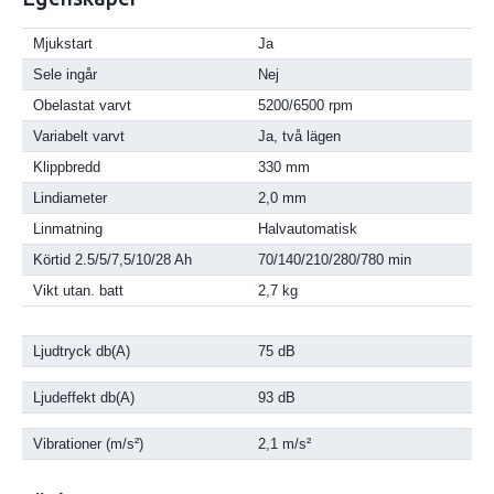
Mjukstart
Ja
Sele ingår
Nej
Obelastat varvt
5200/6500 rpm
Variabelt varvt
Ja, två lägen
Klippbredd
330 mm
Lindiameter
2,0 mm
Linmatning
Halvautomatisk
Körtid 2.5/5/7,5/10/28 Ah
70/140/210/280/780 min
Vikt utan. batt
2,7 kg
Ljudtryck db(A)
75 dB
Ljudeffekt db(A)
93 dB
Vibrationer (m/s²)
2,1 m/s²