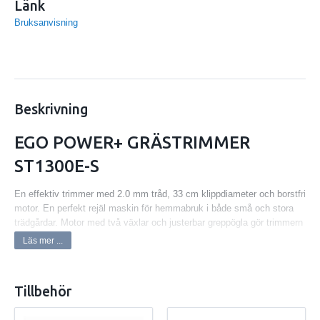
Länk
Bruksanvisning
Beskrivning
EGO POWER+ GRÄSTRIMMER
ST1300E-S
En effektiv trimmer med 2.0 mm tråd, 33 cm klippdiameter och borstfri
motor. En perfekt rejäl maskin för hemmabruk i både små och stora
trädgårdar. Motor med två växlar och justerbar greppögla gör trimmern
enkel att använda..
Läs mer ...
STOR KLIPPDIAMETER
För effektiv trimning runt i hela trädgården.
Tillbehör
DUBBLA TRÅDAR