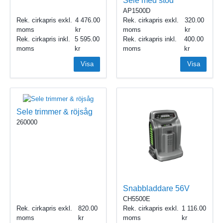
Sele med stöd
AP1500D
Rek. cirkapris exkl.
4 476.00
Rek. cirkapris exkl.
320.00
moms
moms
Rek. cirkapris inkl.
5 595.00
Rek. cirkapris inkl.
400.00
moms
moms
Visa
Visa
Sele trimmer & röjsåg
260000
Snabbladdare 56V
CH5500E
Rek. cirkapris exkl.
820.00
Rek. cirkapris exkl.
1 116.00
moms
moms