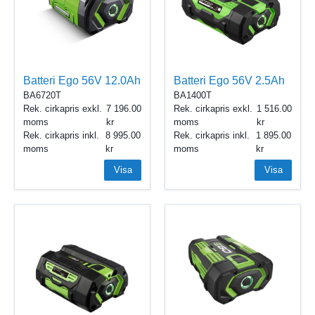
Kraftig och robust design som gårt att fälla ihop på mitten.
SNABBT JUSTERBART HANDTAG
Enkel justering av handtaget för maximal balans och kontroll.
Batteri Ego 56V 12.0Ah
Batteri Ego 56V 2.5Ah
BA6720T
BA1400T
Rek. cirkapris exkl.
7 196.00
Rek. cirkapris exkl.
1 516.00
moms
moms
Rek. cirkapris inkl.
8 995.00
Rek. cirkapris inkl.
1 895.00
moms
moms
Visa
Visa