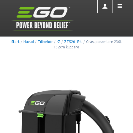
Start
/
Huvud
/
Tillbehör
/
-Z
/
ZT5201E-L
/
Gräsuppsamlare 230L
132cm klippare