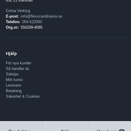
652 21 Karlstad
Gröna Verktyg
E-post:
info@flexscandinavia.se
Telefon:
054-522000
Org.nr:
556209-4085
Hjälp
För nya kunder
Så handlar du
Söktips
Mitt konto
Leverans
Betalning
Säkerhet & Cookies