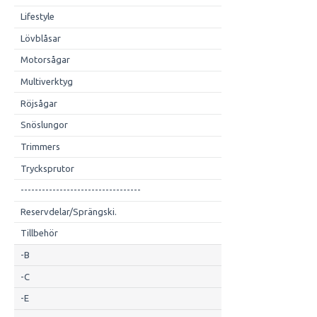
Lifestyle
Lövblåsar
Motorsågar
Multiverktyg
Röjsågar
Snöslungor
Trimmers
Trycksprutor
----------------------------------
Reservdelar/Sprängski.
Tillbehör
-B
-C
-E