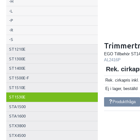
-H
-L
-P
-R
-S
Trimmert
ST1210E
EGO Tillbehör ST
ST1300E
AL2416P
Rek. cirka
ST1400E
ST1500E-F
Rek. cirkapris ink
ST1510E
Ej i lager, beställd
ST1530E
Produktfråga
STA1500
STA1600
STX3800
STX4500