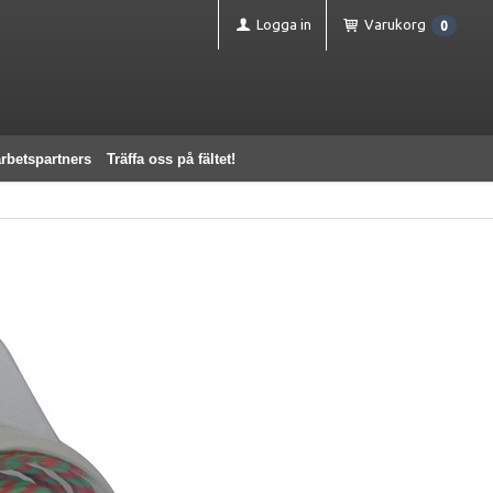
Logga in
Varukorg
0
rbetspartners
Träffa oss på fältet!