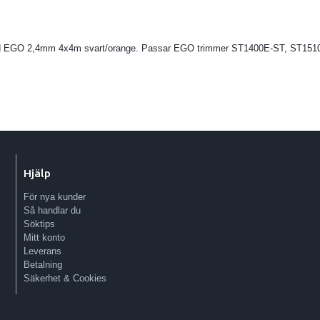
ad EGO 2,4mm 4x4m svart/orange. Passar EGO trimmer ST1400E-ST, ST151
Hjälp
För nya kunder
Så handlar du
Söktips
Mitt konto
Leverans
Betalning
Säkerhet & Cookies