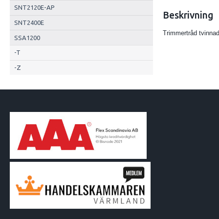
SNT2120E-AP
Beskrivning
SNT2400E
Trimmertråd tvinn
SSA1200
-T
-Z