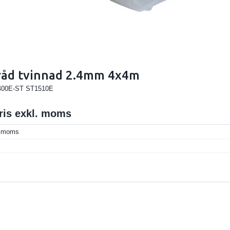
råd tvinnad 2.4mm 4x4m
1400E-ST ST1510E
pris exkl. moms
l. moms