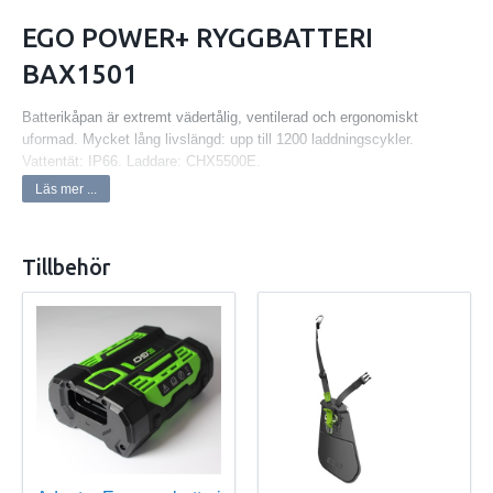
EGO POWER+ RYGGBATTERI
BAX1501
Batterikåpan är extremt vädertålig, ventilerad och ergonomiskt
uformad. Mycket lång livslängd: upp till 1200 laddningscykler.
Vattentät: IP66. Laddare: CHX5500E.
Läs mer ...
Passar samtliga handhållna maskiner men endast dataintegrering
med:
• Häcksax HTX6500 • Häcksax HTX7500• Röjsåg/trimmer BCX3800 •
Tillbehör
Röjsåg/trimmer STX3800 • Lövblås LBX6000.