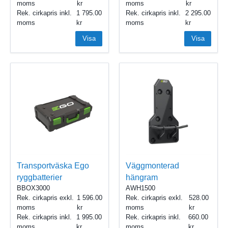
moms
moms
Rek. cirkapris inkl.
1 795.00
Rek. cirkapris inkl.
2 295.00
moms
moms
Visa
Visa
Transportväska Ego
Väggmonterad
ryggbatterier
hängram
BBOX3000
AWH1500
Rek. cirkapris exkl.
1 596.00
Rek. cirkapris exkl.
528.00
moms
moms
Rek. cirkapris inkl.
1 995.00
Rek. cirkapris inkl.
660.00
moms
moms