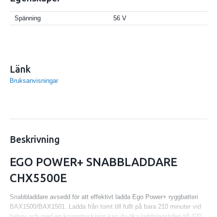
Spänning
56 V
Länk
Bruksanvisningar
Beskrivning
EGO POWER+ SNABBLADDARE
CHX5500E
Snabbladdare avsedd för att effektivt ladda Ego Power+ ryggbatteri
BAX1500/BAX1501. Ladda från tomt till fullt på bara 210 minuter vid
behov och med en knapptryckning kan du öka laddningstiden till 420