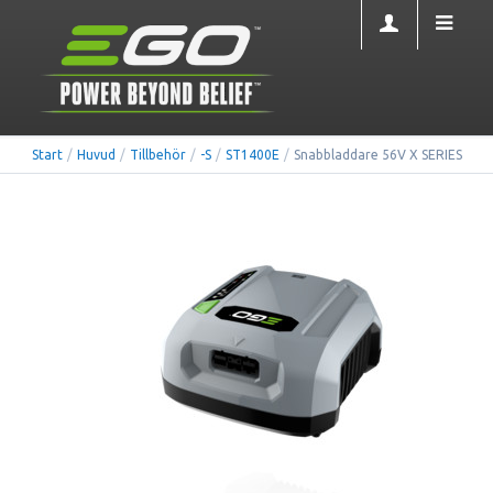
Start
/
Huvud
/
Tillbehör
/
-S
/
ST1400E
/
Snabbladdare 56V X SERIES