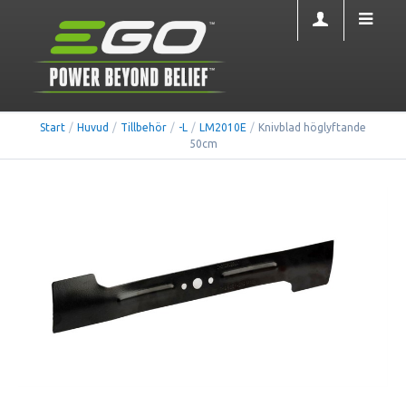
Start
/
Huvud
/
Tillbehör
/
-L
/
LM2010E
/
Knivblad höglyftande
50cm