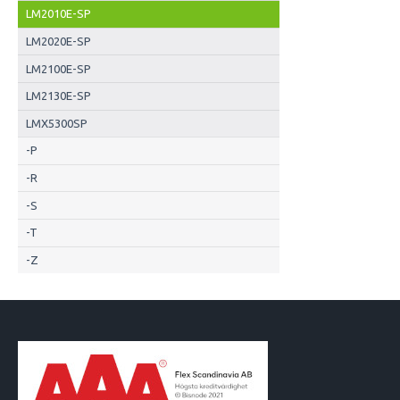
LM2010E-SP
LM2020E-SP
LM2100E-SP
LM2130E-SP
LMX5300SP
-P
-R
-S
-T
-Z