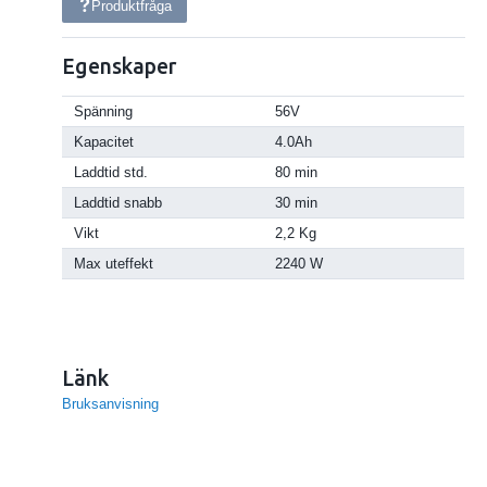
Produktfråga
Egenskaper
Spänning
56V
Kapacitet
4.0Ah
Laddtid std.
80 min
Laddtid snabb
30 min
Vikt
2,2 Kg
Max uteffekt
2240 W
Länk
Bruksanvisning