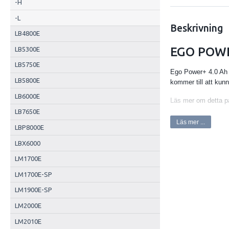
-H
-L
Beskrivning
LB4800E
EGO POWE
LB5300E
LB5750E
Ego Power+ 4.0 Ah b
LB5800E
kommer till att kunn
LB6000E
Läs mer om detta p
LB7650E
För att bära batter
Läs mer ...
LBP8000E
perioder. Du sätter 
LBX6000
I samtliga batterier
LM1700E
LM1700E-SP
LM1900E-SP
LM2000E
LM2010E