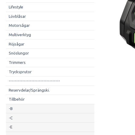
Lifestyle
Lövblåsar
Motorsågar
Multiverktyg
Röjsågar
Snöslungor
Trimmers
Trycksprutor
----------------------------------
Reservdelar/Sprängski.
Tillbehör
-B
-C
-E