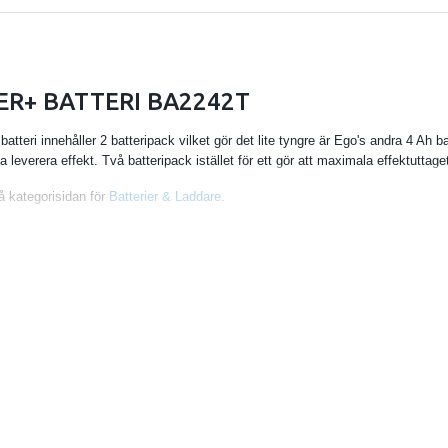
R+ BATTERI BA2242T
atteri innehåller 2 batteripack vilket gör det lite tyngre är Ego's andra 4 Ah 
a leverera effekt. Två batteripack istället för ett gör att maximala effektuttage
å kategorisidan för
Batterier & Laddare
.
iet på ryggen istället för i maskinen finns en ryggsele (Art.nr BHX1000-K000
enkelt i valfritt batteri i selen och pluggar sedan in kabeln mellan sele och ma
 finns inbyggd laddnings- och statusindikator.