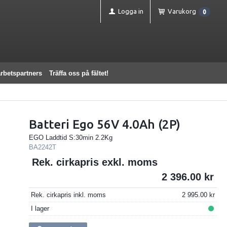
Logga in
Varukorg
0
rbetspartners
Träffa oss på fältet!
Batteri Ego 56V 4.0Ah (2P)
EGO Laddtid S:30min 2.2Kg
BA2242T
Rek. cirkapris exkl. moms
2 396.00
Rek. cirkapris inkl. moms
2 995.00
I lager