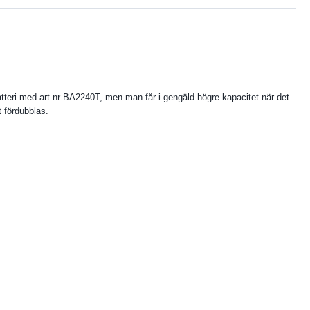
batteri med art.nr BA2240T, men man får i gengäld högre kapacitet när det
t fördubblas.
2) som ger ökad ergonomi och komfort vid maskinanvändning under längre
skin.