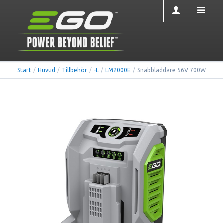
Start
/
Huvud
/
Tillbehör
/
-L
/
LM2000E
/
Snabbladdare 56V 700W