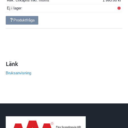
Rek. cirkapris inkl. moms
1 995.00
Ej i lager
Produktfråga
Länk
Bruksanvisning