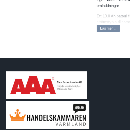
omladdningar.
Ett 10.0 Ah batteri 
strömstyrka tillsam
Läs mer ...
Fyra batteripack gör
genom att utvecka e
valfritt batteri i s
I samtliga batterier