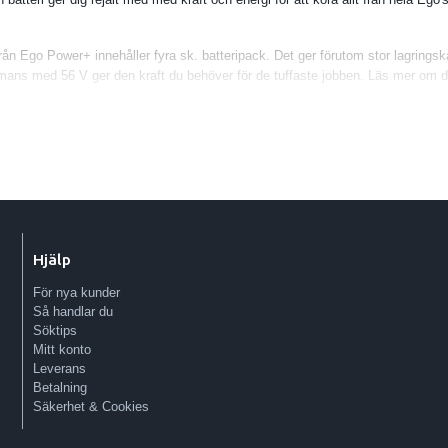
från Ego Power+ innehåller fyra sk. batteripack. Det ger förutom stor lagrings
mans med 56 V ger den kraft du behöver för de tuffaste jobben. Läs mer om d
 dock batteriet både stort och tungt vilket medför att de flesta maskiner blir 
n smidig batterisele (Art.nr BHX1000-K0002) som ger ökad ergonomi och komf
elen och pluggar sedan in kabeln mellan sele och maskin.
 finns inbyggd laddnings- och statusindikator.
Hjälp
För nya kunder
Så handlar du
Söktips
Mitt konto
Leverans
Betalning
Säkerhet & Cookies