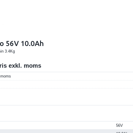
go 56V 10.0Ah
in 3.4Kg
pris exkl. moms
l. moms
56V