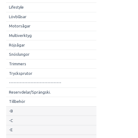
Lifestyle
Lövblåsar
Motorsågar
Multiverktyg
Röjsågar
Snöslungor
Trimmers
Trycksprutor
----------------------------------
Reservdelar/Sprängski.
Tillbehör
-B
-C
-E