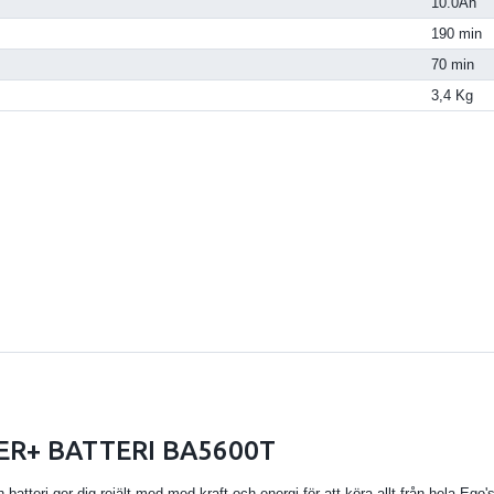
10.0Ah
190 min
70 min
3,4 Kg
R+ BATTERI BA5600T
batteri ger dig rejält med med kraft och energi för att köra allt från hela Ego