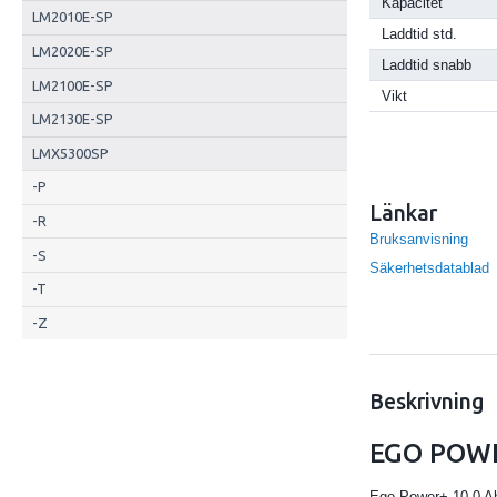
Kapacitet
LM2010E-SP
Laddtid std.
LM2020E-SP
Laddtid snabb
LM2100E-SP
Vikt
LM2130E-SP
LMX5300SP
-P
Länkar
-R
Bruksanvisning
-S
Säkerhetsdatablad
-T
-Z
Beskrivning
EGO POWE
Ego Power+ 10.0 Ah 