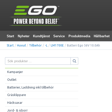
Start
Nyheter
Kundtjänst
Service
Produktmedia
Hållbarhet
Start
/
Huvud
/
Tillbehör
/
-L
/
LM1700E
/
Batteri Ego 56V 10.0Ah
Kampanjer
Outlet
Batterier, Laddning inkl tillbehör
Gräsklippare
Häcksaxar
Jord- & isborr