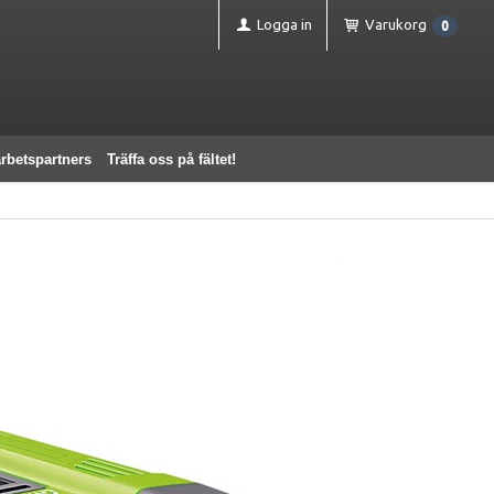
Logga in
Varukorg
0
rbetspartners
Träffa oss på fältet!