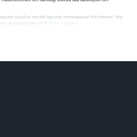
kapacitet också en mycket hög total strömkapacitet från batteriet. Hög
etta på kategorisidan för
Batterier & Laddare
.
svårare att hanter och får en försämrad ergonomi. Ego's har löst detta
ort vid maskinanvändning under längre perioder. Du sätter enkelt i