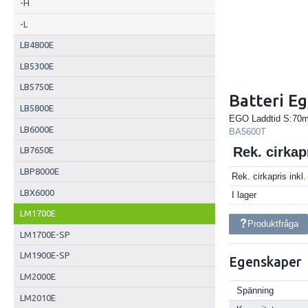
-H
-L
LB4800E
LB5300E
LB5750E
Batteri E
LB5800E
EGO Laddtid S:70m
LB6000E
BA5600T
Rek. cirka
LB7650E
LBP8000E
Rek. cirkapris ink
LBX6000
I lager
LM1700E
Produktfråga
LM1700E-SP
LM1900E-SP
Egenskaper
LM2000E
Spänning
LM2010E