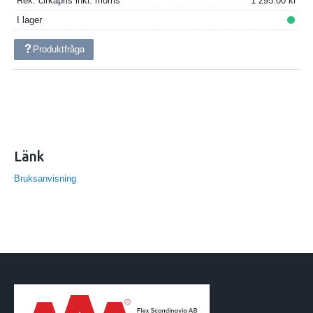
Rek. cirkapris inkl. moms
1 295.00
I lager
Produktfråga
Länk
Bruksanvisning