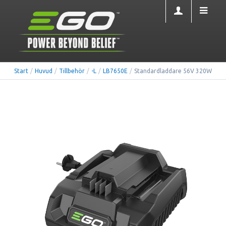
Start
/
Huvud
/
Tillbehör
/
-L
/
LB7650E
/
Standardladdare 56V 320W