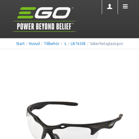
Start
/
Huvud
/
Tillbehör
/
-L
/
LB7650E
/
Säkerhetsglasögon