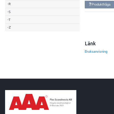
-R
Produktfråga
-S
-T
-Z
Länk
Bruksanvisning