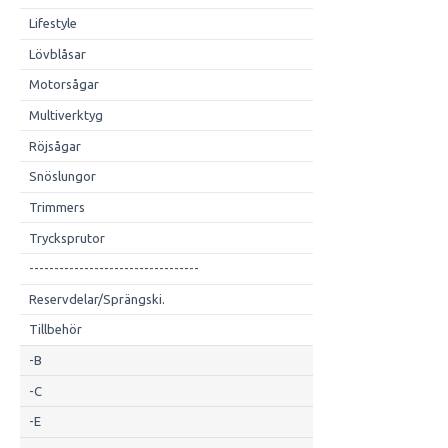
Lifestyle
Lövblåsar
Motorsågar
Multiverktyg
Röjsågar
Snöslungor
Trimmers
Trycksprutor
----------------------------------
Reservdelar/Sprängski.
Tillbehör
-B
-C
-E