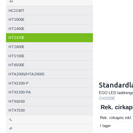
-H
HC2240T
HT2000E
HT2400E
HT2410E
HT2600E
HT5100E
HT6500E
HTA2000/HTA2000S
HTX5300-P
Standard
HTX5300-PA
EGO LED laddnings 
CH3200E
HTX6500
Rek. cirka
HTX7500
Rek. cirkapris ink
-L
I lager
-P