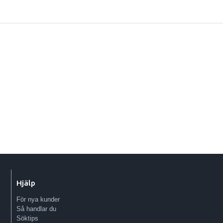
Hjälp
För nya kunder
Så handlar du
Söktips