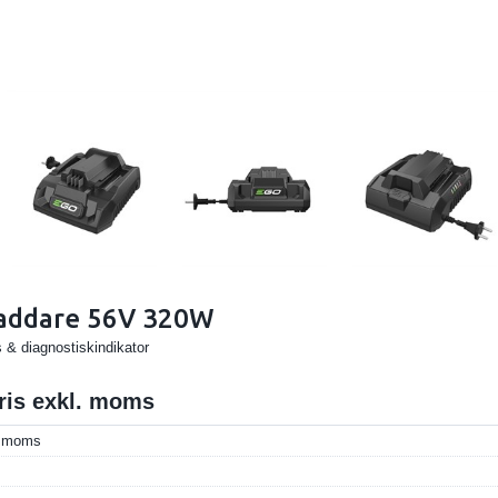
laddare 56V 320W
& diagnostiskindikator
pris exkl. moms
l. moms