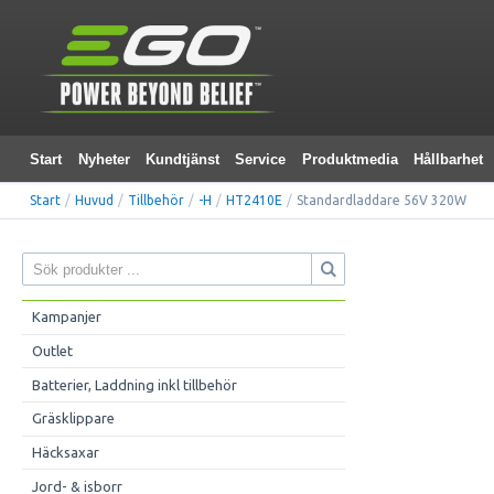
Start
Nyheter
Kundtjänst
Service
Produktmedia
Hållbarhet
Start
/
Huvud
/
Tillbehör
/
-H
/
HT2410E
/
Standardladdare 56V 320W
Kampanjer
Outlet
Batterier, Laddning inkl tillbehör
Gräsklippare
Häcksaxar
Jord- & isborr