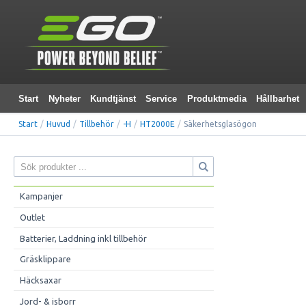
Start
Nyheter
Kundtjänst
Service
Produktmedia
Hållbarhet
Start
/
Huvud
/
Tillbehör
/
-H
/
HT2000E
/
Säkerhetsglasögon
Kampanjer
Outlet
Batterier, Laddning inkl tillbehör
Gräsklippare
Häcksaxar
Jord- & isborr