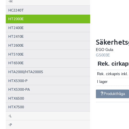
-H
HC2240T
HT2000E
HT2400E
HT2410E
Säkerhets
HT2600E
EGO Gula
HT5100E
GS003E
Rek. cirka
HT6500E
HTA2000/HTA2000S
Rek. cirkapris ink
HTX5300-P
I lager
HTX5300-PA
Produktfråga
HTX6500
HTX7500
-L
-P