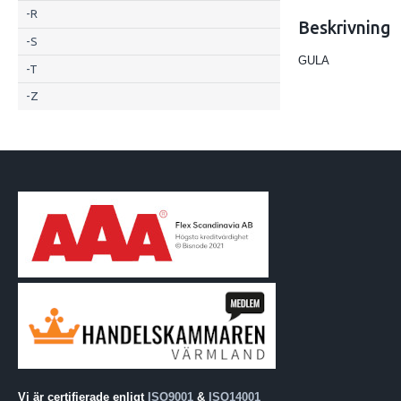
-R
Beskrivning
-S
GULA
-T
-Z
Vi är certifierade enligt
ISO9001
&
ISO14001