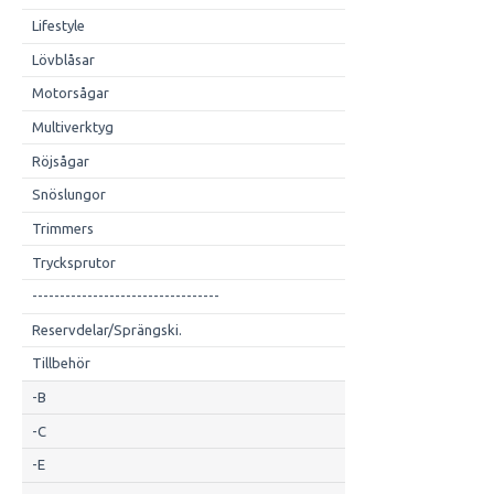
Lifestyle
Lövblåsar
Motorsågar
Multiverktyg
Röjsågar
Snöslungor
Trimmers
Trycksprutor
----------------------------------
Reservdelar/Sprängski.
Tillbehör
-B
-C
-E