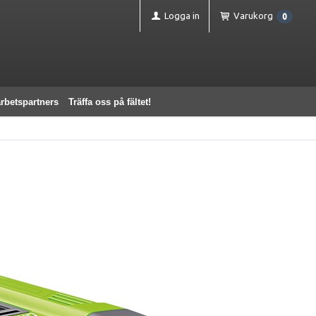
Logga in
Varukorg
0
rbetspartners
Träffa oss på fältet!