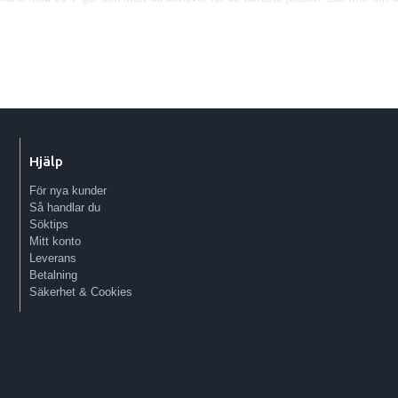
 dock batteriet både stort och tungt vilket medför att de flesta maskiner blir 
n smidig batterisele (Art.nr BHX1000-K0002) som ger ökad ergonomi och komf
elen och pluggar sedan in kabeln mellan sele och maskin.
 finns inbyggd laddnings- och statusindikator.
Hjälp
För nya kunder
Så handlar du
Söktips
Mitt konto
Leverans
Betalning
Säkerhet & Cookies