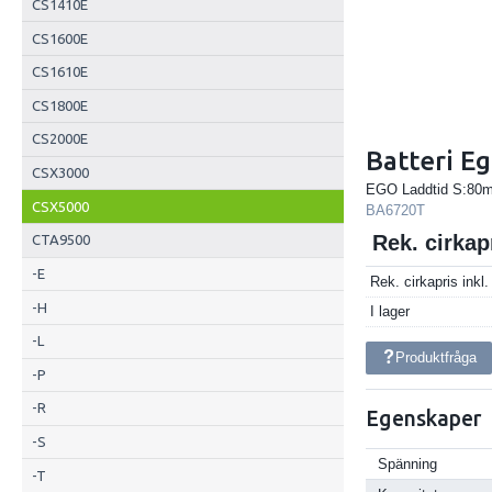
CS1410E
CS1600E
CS1610E
CS1800E
CS2000E
Batteri E
CSX3000
EGO Laddtid S:80m
CSX5000
BA6720T
Rek. cirka
CTA9500
-E
Rek. cirkapris ink
-H
I lager
-L
Produktfråga
-P
-R
Egenskaper
-S
Spänning
-T