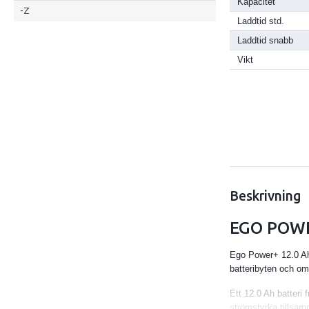
Kapacitet
-Z
Laddtid std.
Laddtid snabb
Vikt
Beskrivning
EGO POWE
Ego Power+ 12.0 Ah 
batteribyten och om
Ett 12.0 Ah batteri 
strömstyrka tillsam