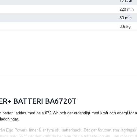
12.0Ah
220 min
80 min
3,6 kg
R+ BATTERI BA6720T
batteri laddas med hela 672 Wh och ger ordentligt med kraft och energi för at
laddningar.
från Ego Power+ innehåller fyra sk. batteripack. Det ger förutom stor lagrings
mans med 56 V ger den kraft du behöver för de tuffaste jobben. Läs mer om d