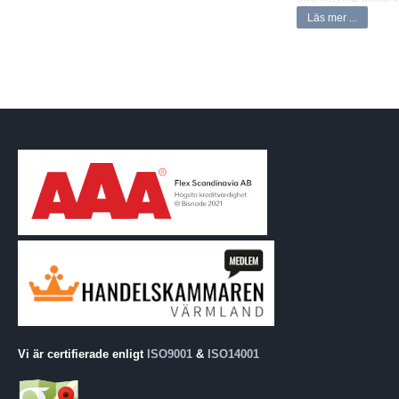
Läs mer ...
Fyra batteripack gör
genom att utvecka e
valfritt batteri i s
I samtliga batterier
Vi är certifierade enligt
ISO9001
&
ISO14001