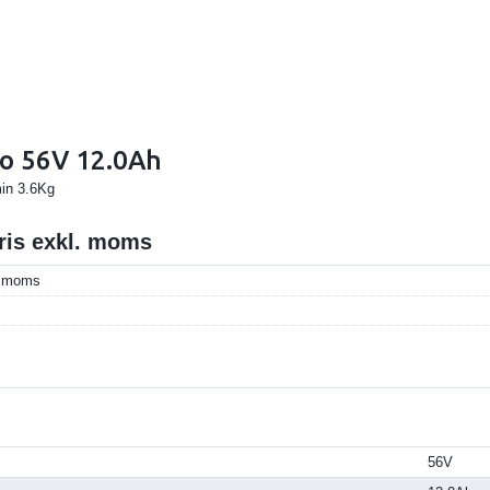
go 56V 12.0Ah
in 3.6Kg
pris exkl. moms
l. moms
56V