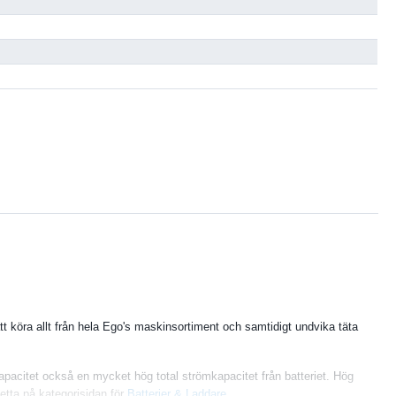
t köra allt från hela Ego's maskinsortiment och samtidigt undvika täta
kapacitet också en mycket hög total strömkapacitet från batteriet. Hög
etta på kategorisidan för
Batterier & Laddare
.