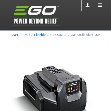
Start
/
Huvud
/
Tillbehör
/
-C
/
CS1610E
/
Standardladdare 56V