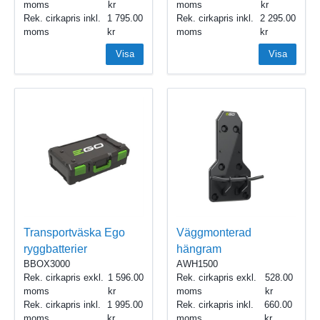
moms
moms
Rek. cirkapris inkl.
1 795.00
Rek. cirkapris inkl.
2 295.00
moms
moms
Visa
Visa
Transportväska Ego
Väggmonterad
ryggbatterier
hängram
BBOX3000
AWH1500
Rek. cirkapris exkl.
1 596.00
Rek. cirkapris exkl.
528.00
moms
moms
Rek. cirkapris inkl.
1 995.00
Rek. cirkapris inkl.
660.00
moms
moms