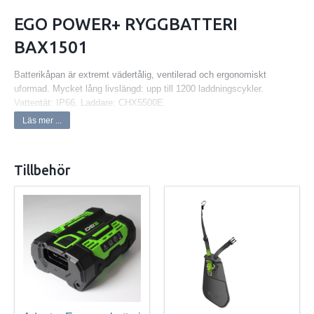
EGO POWER+ RYGGBATTERI
BAX1501
Batterikåpan är extremt vädertålig, ventilerad och ergonomiskt
uformad. Mycket lång livslängd: upp till 1200 laddningscykler.
Vattentät: IP66. Laddare: CHX5500E.
Läs mer ...
Passar samtliga handhållna maskiner men endast dataintegrering
med:
• Häcksax HTX6500 • Häcksax HTX7500• Röjsåg/trimmer BCX3800 •
Tillbehör
Röjsåg/trimmer STX3800 • Lövblås LBX6000.