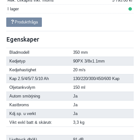
Rek. cirkapris inkl. moms
5 795.00
I lager
Produktfråga
Egenskaper
Bladmodell
350 mm
Kedjetyp
90PX 3/8x1.1mm
Kedjehastighet
20 m/s
Kap 2.5/4/5/7.5/10 Ah
130/220/300/450/600 Kap
Oljetankvolym
150 ml
Autom smörjning
Ja
Kastbroms
Ja
Kdj.sp. u verkt
Ja
Vikt exkl batt & skärutr.
3,3 kg
Ljudtryck db(A)
91 dB