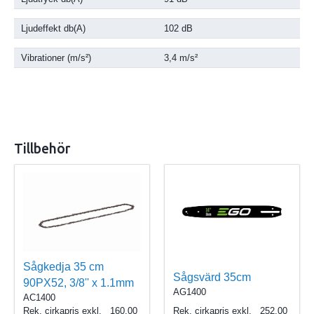
Ljudeffekt db(A)
102 dB
Vibrationer (m/s²)
3,4 m/s²
Tillbehör
Sågkedja 35 cm
Sågsvärd 35cm
90PX52, 3/8'' x 1.1mm
AG1400
AC1400
Rek. cirkapris exkl.
160.00
Rek. cirkapris exkl.
252.00