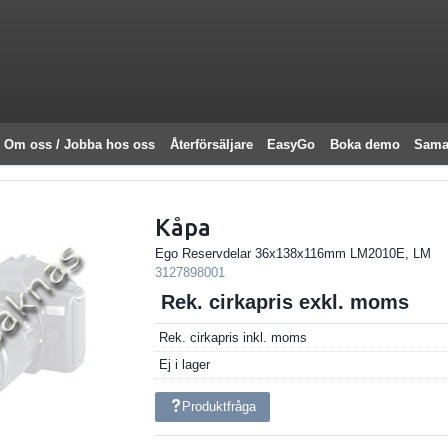
Om oss / Jobba hos oss
Återförsäljare
EasyGo
Boka demo
Sama
Kåpa
Ego Reservdelar 36x138x116mm LM2010E, LM
3127898001
Rek. cirkapris exkl. moms
Rek. cirkapris inkl. moms
Ej i lager
Produktfråga